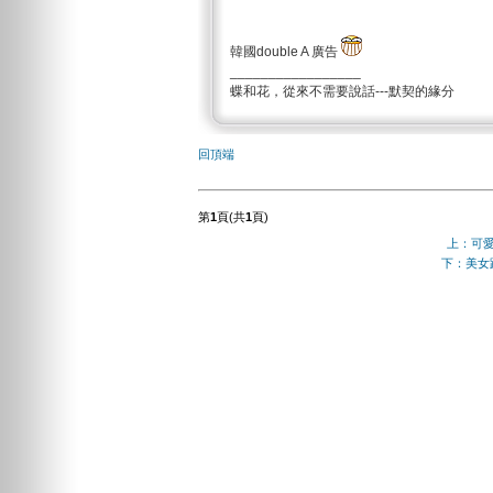
韓國double A 廣告
_________________
蝶和花，從來不需要說話---默契的緣分
回頂端
第
1
頁(共
1
頁)
上：可
下：美女