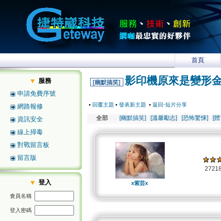
首頁
影印機原來是變形金
服務
[幽默搞笑]
申請免費序號
•
回覆主題
•
發表新主題
•
返回-短片分享
網路報修
全部
[幽默搞笑]
[溫馨勵志]
[恐怖驚悚]
[
資訊安全
線上掃毒
對戰留言板
留言版
2721
登入
x紫芸x
會員名稱
登入密碼