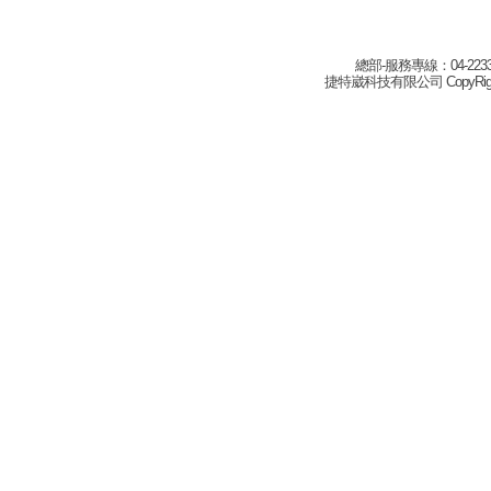
總部-服務專線：04-22332
捷特崴科技有限公司 CopyRight(c) 2