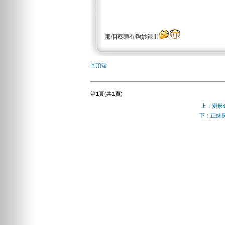
那個蔡頭有夠妙辣!!!
回頂端
第
1
頁(共
1
頁)
上：變形
下：正妹