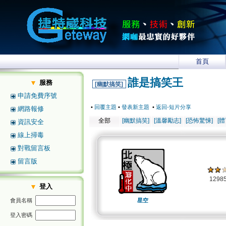
首頁
誰是搞笑王
服務
[幽默搞笑]
申請免費序號
•
回覆主題
•
發表新主題
•
返回-短片分享
網路報修
全部
[幽默搞笑]
[溫馨勵志]
[恐怖驚悚]
[
資訊安全
線上掃毒
對戰留言板
留言版
1298
登入
會員名稱
星空
登入密碼