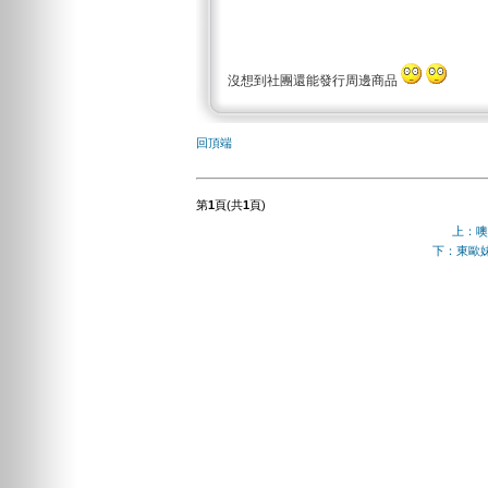
沒想到社團還能發行周邊商品
回頂端
第
1
頁(共
1
頁)
上：噢!
下：東歐