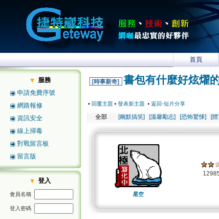
首頁
書包有什麼好炫燿的?
服務
[時事新奇]
申請免費序號
•
回覆主題
•
發表新主題
•
返回-短片分享
網路報修
全部
[幽默搞笑]
[溫馨勵志]
[恐怖驚悚]
[
資訊安全
線上掃毒
對戰留言板
留言版
1298
登入
會員名稱
星空
登入密碼