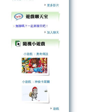
更多影片
﹥
無聊嗎？一起來聊天吧！
加入聊天
小遊戲
：奧奇傳說
小遊戲
：神偷卡羅爾
遊戲