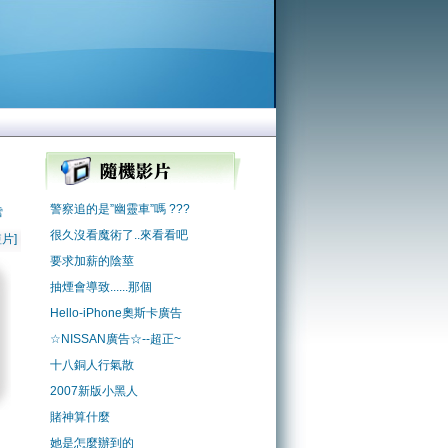
警察追的是”幽靈車”嗎 ???
雪
很久沒看魔術了..來看看吧
片]
要求加薪的陰莖
抽煙會導致......那個
Hello-iPhone奧斯卡廣告
☆NISSAN廣告☆--超正~
十八銅人行氣散
2007新版小黑人
賭神算什麼
她是怎麼辦到的