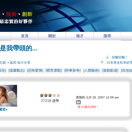
首頁
關於
徵才
搜尋
是我帶頭的...
上：好酸好酸！
主題
•
返回-短片分享
下：日本美女松本紗
搞笑]
[溫馨勵志]
[恐怖驚悚]
[體育運動]
[時事新奇]
[人體藝術]
[遊戲動漫]
[其他短
星期四 七月 26, 2007 12:59 am
27218 捷幣
有 2 個人叫好！
紫芸x