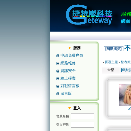
不
服務
[幽默搞笑]
申請免費序號
•
回覆主題
•
發表新
網路報修
全部
[幽默
資訊安全
線上掃毒
對戰留言板
留言版
登入
x
會員名稱
登入密碼