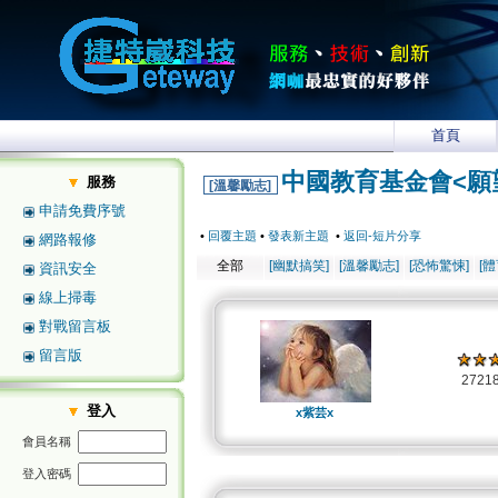
首頁
中國教育基金會<願
服務
[溫馨勵志]
申請免費序號
•
回覆主題
•
發表新主題
•
返回-短片分享
網路報修
全部
[幽默搞笑]
[溫馨勵志]
[恐怖驚悚]
[
資訊安全
線上掃毒
對戰留言板
留言版
2721
登入
x紫芸x
會員名稱
登入密碼