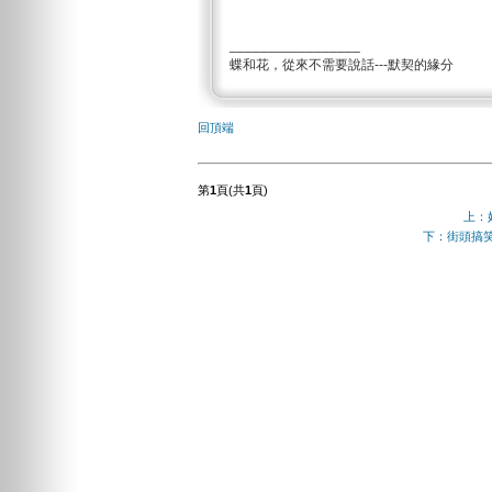
_________________
蝶和花，從來不需要說話---默契的緣分
回頂端
第
1
頁(共
1
頁)
上：
下：街頭搞笑