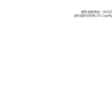
總部-服務專線：04-22332
捷特崴科技有限公司 CopyRight(c) 2