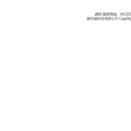
總部-服務專線：04-22332
捷特崴科技有限公司 CopyRight(c) 2