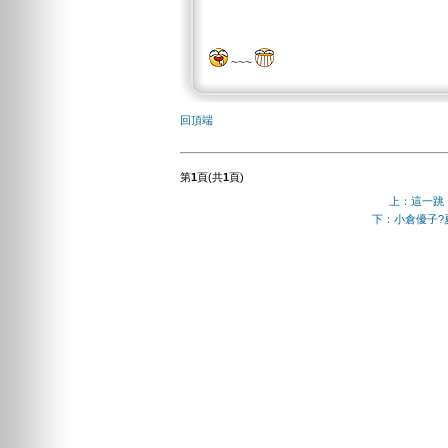
~~~
回頂端
第
1
頁(共
1
頁)
上：這一跳
下：小倉優子?