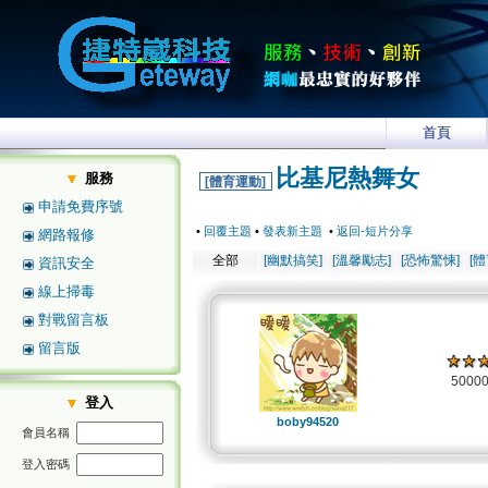
首頁
比基尼熱舞女
服務
[體育運動]
申請免費序號
•
回覆主題
•
發表新主題
•
返回-短片分享
網路報修
全部
[幽默搞笑]
[溫馨勵志]
[恐怖驚悚]
[
資訊安全
線上掃毒
對戰留言板
留言版
5000
登入
boby94520
會員名稱
登入密碼