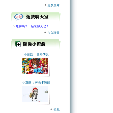
更多影片
﹥
無聊嗎？一起來聊天吧！
加入聊天
小遊戲
：奧奇傳說
小遊戲
：神偷卡羅爾
遊戲