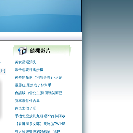
美女當場消失
示
蝦子也要練跑步機
片]
神奇開瓶器（別想歪喔）-這絕
暴露狂 居然成了好幫手
台語版白雪公主(開個玩笑而已
賽車場意外合集
你也太假了吧
手機怎麼放到九瓶裡??好神阿�
【香港溫泉女郎】雙胞胎TWINS
有這種遊樂設施好酷唷!! 我也