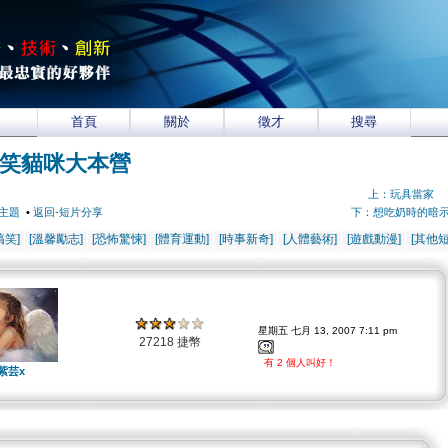
首頁
關於
徵才
搜尋
笑貓咪大本營
上：玩具當家
主題
•
返回-短片分享
下：想吃奶時的暗
搞笑]
[溫馨勵志]
[恐怖驚悚]
[體育運動]
[時事新奇]
[人體藝術]
[遊戲動漫]
[其他短
星期五 七月 13, 2007 7:11 pm
27218 捷幣
有 2 個人叫好！
紫芸x