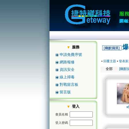
爆
服務
[幽默搞笑]
申請免費序號
•
回覆主題
•
發表新
網路報修
全部
[幽默
資訊安全
線上掃毒
對戰留言板
留言版
登入
x
會員名稱
登入密碼