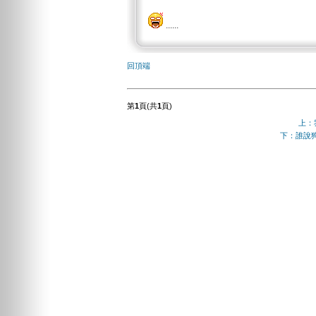
......
回頂端
第
1
頁(共
1
頁)
上：我
下：誰說