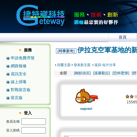
首頁
伊拉克空軍基地的新
服務
[時事新奇]
申請免費序號
•
回覆主題
•
發表新主題
•
返回-短片分享
網路報修
全部
[幽默搞笑]
[溫馨勵志]
[恐怖驚悚]
[
資訊安全
線上掃毒
對戰留言板
留言版
1558
vagrant
登入
會員名稱
登入密碼