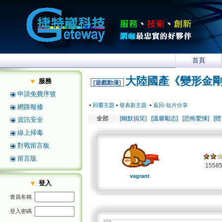
首頁
大陸國產《變形金剛》
服務
[遊戲動漫]
申請免費序號
•
回覆主題
•
發表新主題
•
返回-短片分享
網路報修
全部
[幽默搞笑]
[溫馨勵志]
[恐怖驚悚]
[
資訊安全
線上掃毒
對戰留言板
留言版
1558
vagrant
登入
會員名稱
登入密碼