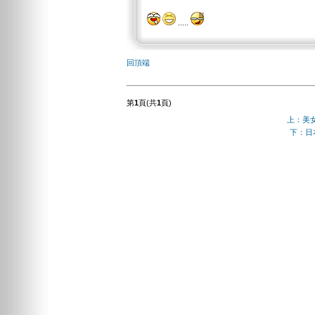
.....
回頂端
第
1
頁(共
1
頁)
上：美女
下：日