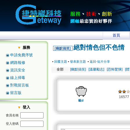
首頁
絕對情色但不色情
服務
[幽默搞笑]
申請免費序號
•
回覆主題
•
發表新主題
•
返回-短片分享
網路報修
全部
[幽默搞笑]
[溫馨勵志]
[恐怖驚悚]
[
資訊安全
線上掃毒
對戰留言板
留言版
1657
歐d
登入
會員名稱
登入密碼