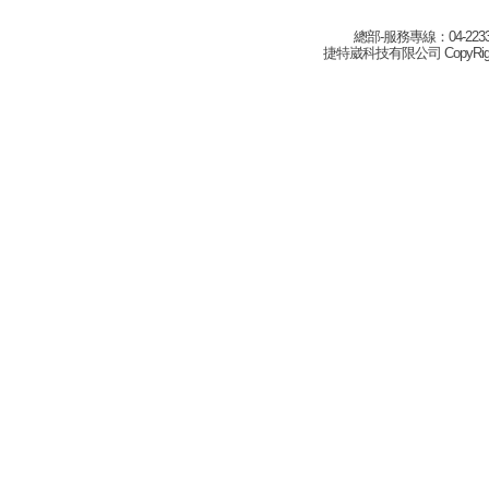
總部-服務專線：04-22332
捷特崴科技有限公司 CopyRight(c) 2