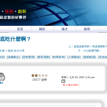
首頁
關於
徵才
搜尋
底吃什麼啊？
上：超超超級馬莉！快速過關影
主題
•
返回-短片分享
下：小心玻璃門啊！
搞笑]
[溫馨勵志]
[恐怖驚悚]
[體育運動]
[時事新奇]
[人體藝術]
[遊戲動漫]
[其他短
星期二 七月 03, 2007 2:41 pm
16577 捷幣
歐d
有 2 個人叫好！