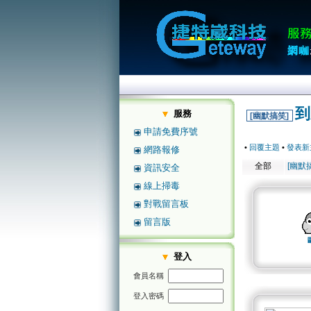
到
服務
[幽默搞笑]
申請免費序號
•
回覆主題
•
發表新
網路報修
全部
[幽默
資訊安全
線上掃毒
對戰留言板
留言版
登入
會員名稱
登入密碼