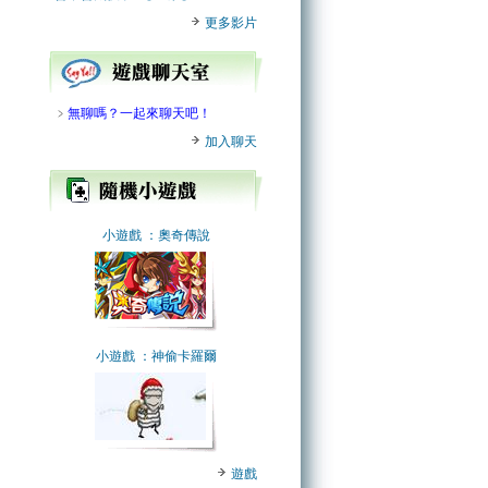
更多影片
﹥
無聊嗎？一起來聊天吧！
加入聊天
小遊戲
：奧奇傳說
小遊戲
：神偷卡羅爾
遊戲