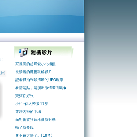
片！
家裡養的超可愛小北極熊
被禁播的魔術破解影片
片]
記者抓拍到最清晰的UFO艦隊
看清楚點，是演出激情畫面嗎�
寶寶你好強...
小姐~你太誇張了吧!
穿錯內褲的下場
面對偷窺狂這樣做就對勒
輸了就要脫
會不會太快了..【18禁】