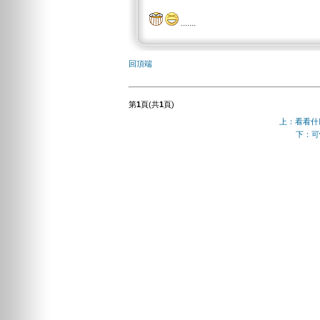
.......
回頂端
第
1
頁(共
1
頁)
上：看看什
下：可