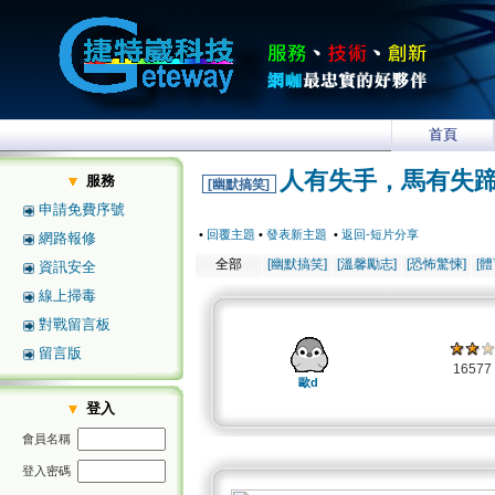
首頁
人有失手，馬有失
服務
[幽默搞笑]
申請免費序號
•
回覆主題
•
發表新主題
•
返回-短片分享
網路報修
全部
[幽默搞笑]
[溫馨勵志]
[恐怖驚悚]
[
資訊安全
線上掃毒
對戰留言板
留言版
1657
歐d
登入
會員名稱
登入密碼