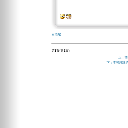
.........
回頂端
第
1
頁(共
1
頁)
上：猜
下：不可思議 