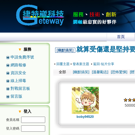
首頁
就算受傷還是堅持要吃
服務
[幽默搞笑]
申請免費序號
•
回覆主題
•
發表新主題
•
返回-短片分享
網路報修
全部
[幽默搞笑]
[溫馨勵志]
[恐怖驚悚]
[
資訊安全
線上掃毒
對戰留言板
留言版
5000
登入
boby94520
會員名稱
登入密碼