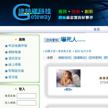
首頁
嚇死人......
服務
[恐怖驚悚]
申請免費序號
•
回覆主題
•
發表新主題
•
返回-短片分享
網路報修
全部
[幽默搞笑]
[溫馨勵志]
[恐怖驚悚]
[
資訊安全
線上掃毒
對戰留言板
留言版
2721
登入
x紫芸x
會員名稱
登入密碼