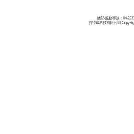
總部-服務專線：04-22332
捷特崴科技有限公司 CopyRight(c) 2