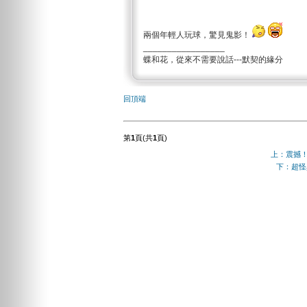
兩個年輕人玩球，驚見鬼影！
_________________
蝶和花，從來不需要說話---默契的緣分
回頂端
第
1
頁(共
1
頁)
上：震撼
下：超怪