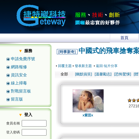
首頁
中國式的飛車搶奪
服務
[時事新奇]
申請免費序號
•
回覆主題
•
發表新主題
•
返回-短片分享
網路報修
全部
[幽默搞笑]
[溫馨勵志]
[恐怖驚悚]
[
資訊安全
線上掃毒
對戰留言板
留言版
2721
登入
x紫芸x
會員名稱
登入密碼