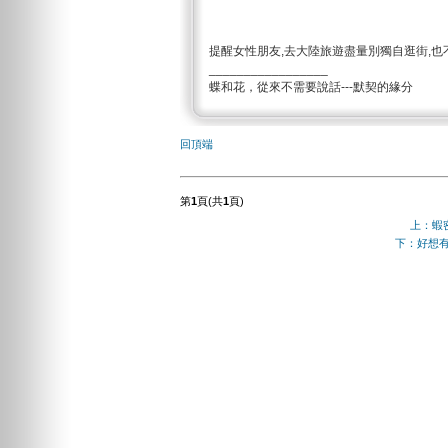
提醒女性朋友,去大陸旅遊盡量別獨自逛街,也
_________________
蝶和花，從來不需要說話---默契的緣分
回頂端
第
1
頁(共
1
頁)
上：蝦密
下：好想有