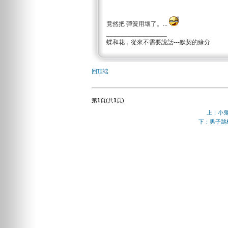
竟然把 彈簧用壞了。...
_________________
蝶和花，從來不需要說話---默契的緣分
回頂端
第
1
頁(共
1
頁)
上：小
下：男子跳