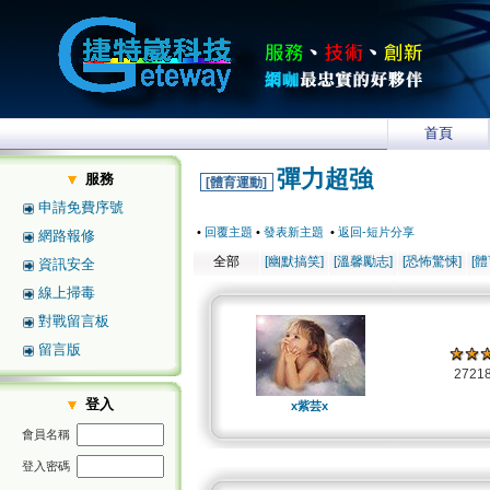
首頁
彈力超強
服務
[體育運動]
申請免費序號
•
回覆主題
•
發表新主題
•
返回-短片分享
網路報修
全部
[幽默搞笑]
[溫馨勵志]
[恐怖驚悚]
[
資訊安全
線上掃毒
對戰留言板
留言版
2721
登入
x紫芸x
會員名稱
登入密碼