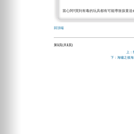
當心阿!!買到有毒的玩具都有可能導致孩童送
回頂端
第
1
頁(共
1
頁)
上：
下：海嘯之後海