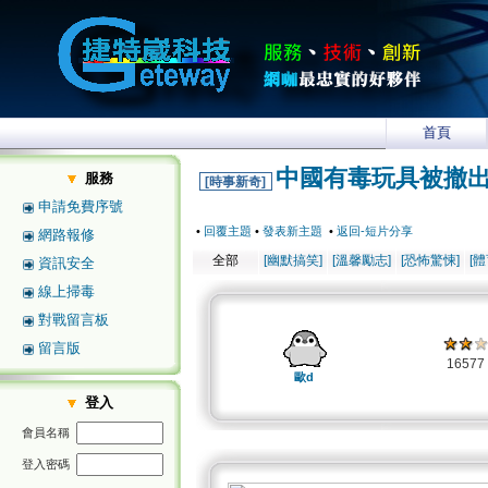
首頁
中國有毒玩具被撤
服務
[時事新奇]
申請免費序號
•
回覆主題
•
發表新主題
•
返回-短片分享
網路報修
全部
[幽默搞笑]
[溫馨勵志]
[恐怖驚悚]
[
資訊安全
線上掃毒
對戰留言板
留言版
1657
歐d
登入
會員名稱
登入密碼