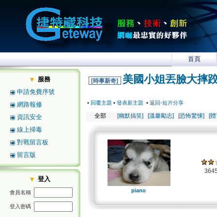
首頁
美國小姐丟臉大摔跤 (
服務
[時事新奇]
申請免費序號
•
回覆主題
•
發表新主題
•
返回-短片分享
網路報修
全部
[幽默搞笑]
[溫馨勵志]
[恐怖驚悚]
[
資訊安全
線上掃毒
對戰留言板
留言版
364
登入
piano
會員名稱
登入密碼