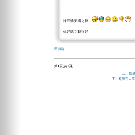
好可憐美國之摔...
_________________
你好嗎？我很好
回頂端
第
1
頁(共
1
頁)
上：性
下：超漂亮大灌籃 o