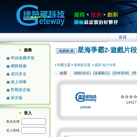
首頁
星海爭霸2-遊戲片段
服務
[遊戲動漫]
申請免費序號
•
回覆主題
•
發表新主題
•
返回-短片分享
網路報修
全部
[幽默搞笑]
[溫馨勵志]
[恐怖驚悚]
[
資訊安全
線上掃毒
對戰留言板
留言版
1442
johnlp
登入
會員名稱
登入密碼