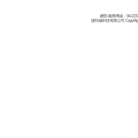
總部-服務專線：04-22332
捷特崴科技有限公司 CopyRight(c) 2