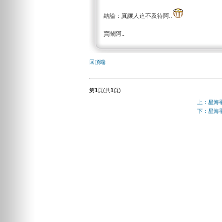
結論：真讓人迫不及待阿..
_________________
賣鬧阿..
回頂端
第
1
頁(共
1
頁)
上：星海爭
下：星海爭