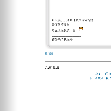
可以讓沒玩過其他款的過過乾癮
畫面很清晰喔
看完後很想買一台...
_________________
你好嗎？我很好
回頂端
第
1
頁(共
1
頁)
上：FF4召喚
下：全台第一顆消