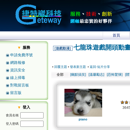
首頁
七龍珠遊戲開頭動
服務
[遊戲動漫]
申請免費序號
網路報修
•
回覆主題
•
發表新主題
•
返回-短片分享
資訊安全
全部
[幽默搞笑]
[溫馨勵志]
[恐怖驚悚]
[
線上掃毒
對戰留言板
留言版
登入
364
會員名稱
piano
登入密碼