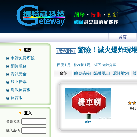
首頁
驚險！滅火爆炸現
服務
[恐怖驚悚]
申請免費序號
•
回覆主題
•
發表新主題
•
返回-短片分享
網路報修
全部
[幽默搞笑]
[溫馨勵志]
[恐怖驚悚]
[
資訊安全
線上掃毒
對戰留言板
留言版
64
登入
會員名稱
alex
登入密碼