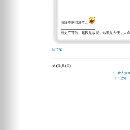
油罐車瞬間爆炸...
_________________
歷史不可信，起因是放屁，結果是大便，人
回頂端
第
1
頁(共
1
頁)
上：食人魚
下：恐怖！