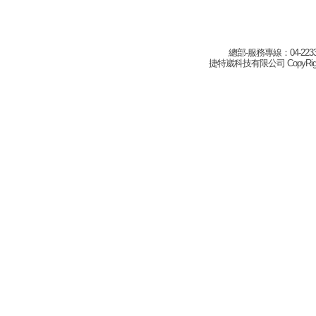
總部-服務專線：04-22332
捷特崴科技有限公司 CopyRight(c) 2