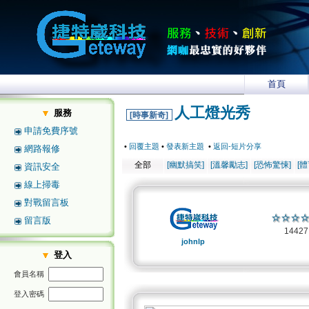
首頁
人工燈光秀
服務
[時事新奇]
申請免費序號
•
回覆主題
•
發表新主題
•
返回-短片分享
網路報修
全部
[幽默搞笑]
[溫馨勵志]
[恐怖驚悚]
[
資訊安全
線上掃毒
對戰留言板
留言版
1442
johnlp
登入
會員名稱
登入密碼