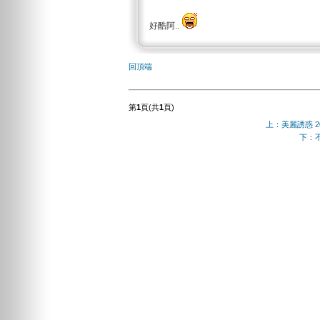
好酷阿..
回頂端
第
1
頁(共
1
頁)
上：美麗誘惑 20
下：