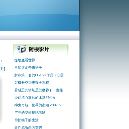
從地底看世界
U
早知道多帶條裙子
片]
對岸第一名的FLASH作品（心靈
客機升空到墜毀全過程
看殘忍的蟒蛇是怎麼吞下一隻雞
令你清心寡欲的比基尼少女
神鬼奇航：世界的盡頭 2007.5
罕見的雙頭蛇吃老鼠
偷拍猴子的生活
最性感激凸內衣秀