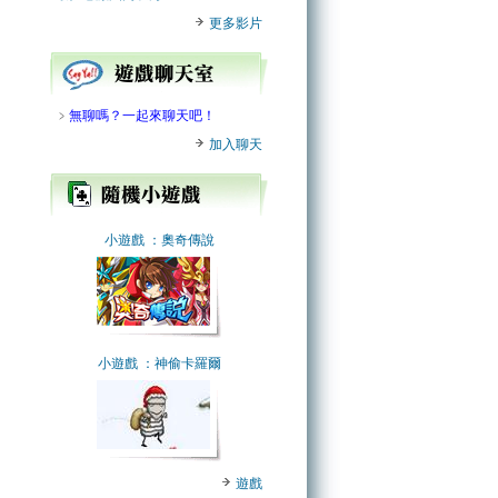
更多影片
﹥
無聊嗎？一起來聊天吧！
加入聊天
小遊戲
：奧奇傳說
小遊戲
：神偷卡羅爾
遊戲