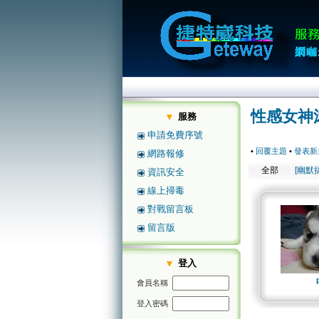
性感女神
服務
申請免費序號
•
回覆主題
•
發表新
網路報修
全部
[幽默
資訊安全
線上掃毒
對戰留言板
留言版
登入
會員名稱
登入密碼