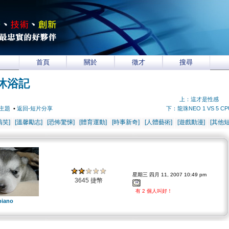
首頁
關於
徵才
搜尋
沐浴記
上：這才是性感
主題
•
返回-短片分享
下：龍珠NEO 1 VS 5 CP
搞笑]
[溫馨勵志]
[恐怖驚悚]
[體育運動]
[時事新奇]
[人體藝術]
[遊戲動漫]
[其他短
星期三 四月 11, 2007 10:49 pm
3645 捷幣
有 2 個人叫好！
piano