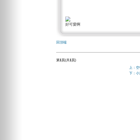
好可愛啊
回頂端
第
1
頁(共
1
頁)
上：空
下：小江