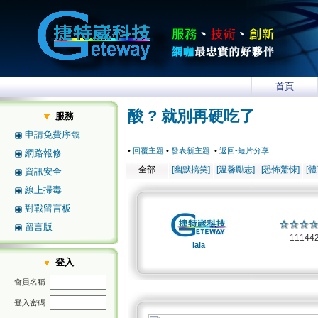
首頁
酸 ? 就別再硬吃了
服務
申請免費序號
•
回覆主題
•
發表新主題
•
返回-短片分享
網路報修
全部
[幽默搞笑]
[溫馨勵志]
[恐怖驚悚]
[
資訊安全
線上掃毒
對戰留言板
留言版
11144
lala
登入
會員名稱
登入密碼