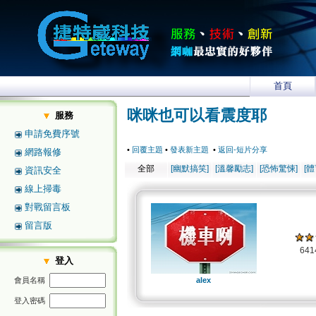
首頁
咪咪也可以看震度耶
服務
申請免費序號
•
回覆主題
•
發表新主題
•
返回-短片分享
網路報修
全部
[幽默搞笑]
[溫馨勵志]
[恐怖驚悚]
[
資訊安全
線上掃毒
對戰留言板
留言版
64
登入
會員名稱
alex
登入密碼