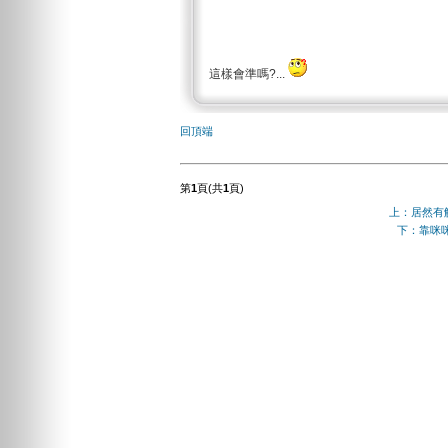
這樣會準嗎?...
回頂端
第
1
頁(共
1
頁)
上：居然有
下：靠咪