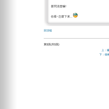
要問清楚嘛!
你看~怎麼下來...
回頂端
第
1
頁(共
1
頁)
上：
下：很