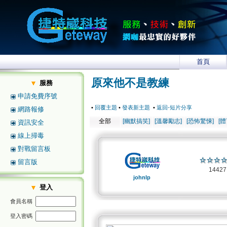
首頁
原來他不是教練
服務
申請免費序號
•
回覆主題
•
發表新主題
•
返回-短片分享
網路報修
全部
[幽默搞笑]
[溫馨勵志]
[恐怖驚悚]
[
資訊安全
線上掃毒
對戰留言板
留言版
1442
johnlp
登入
會員名稱
登入密碼