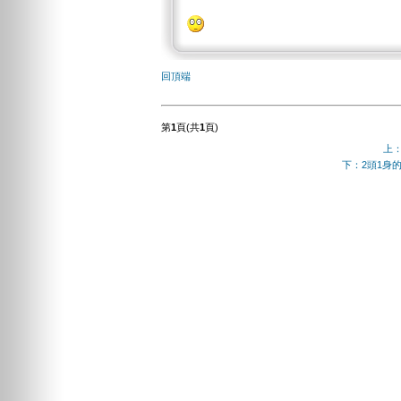
回頂端
第
1
頁(共
1
頁)
上
下：2頭1身