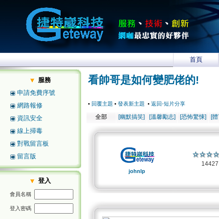
首頁
看帥哥是如何變肥佬的!
服務
申請免費序號
•
回覆主題
•
發表新主題
•
返回-短片分享
網路報修
全部
[幽默搞笑]
[溫馨勵志]
[恐怖驚悚]
[
資訊安全
線上掃毒
對戰留言板
留言版
1442
johnlp
登入
會員名稱
登入密碼