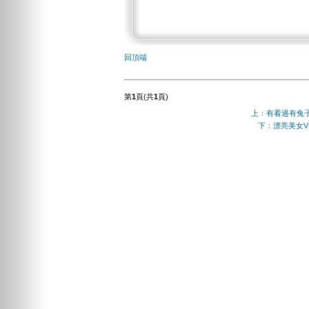
回頂端
第
1
頁(共
1
頁)
上：有看過有兔
下：漂亮美女V