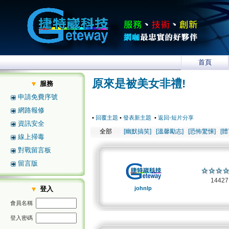
首頁
原來是被美女非禮!
服務
申請免費序號
網路報修
•
回覆主題
•
發表新主題
•
返回-短片分享
資訊安全
全部
[幽默搞笑]
[溫馨勵志]
[恐怖驚悚]
[
線上掃毒
對戰留言板
留言版
1442
登入
johnlp
會員名稱
登入密碼