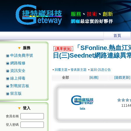
首頁
「SFonline.熱血江
服務
[異常狀況]
日(三)Seednet網路連線異
申請免費序號
網路報修
•
回覆主題
•
發表新主題
•
返回-訊息公告
資訊安全
全部
[站務]
[遊戲更新]
線上掃毒
對戰留言板
留言版
1114
登入
lala
會員名稱
登入密碼