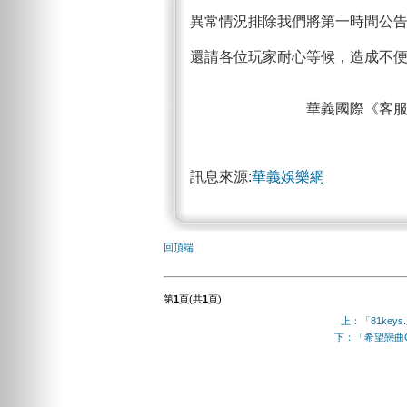
異常情況排除我們將第一時間公
還請各位玩家耐心等候，造成不
華義國際《客服中
訊息來源:
華義娛樂網
回頂端
第
1
頁(共
1
頁)
上：「81keys.
下：「希望戀曲On