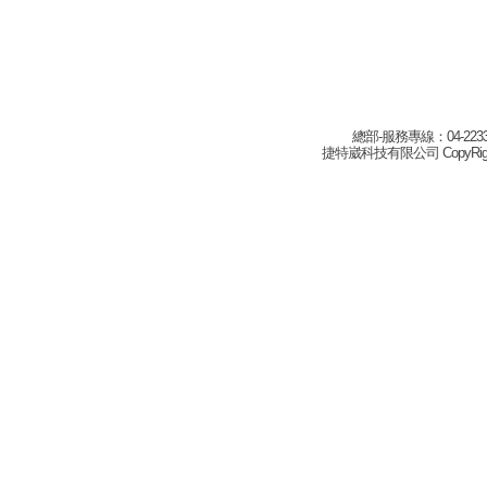
總部-服務專線：04-22332
捷特崴科技有限公司 CopyRight(c) 2