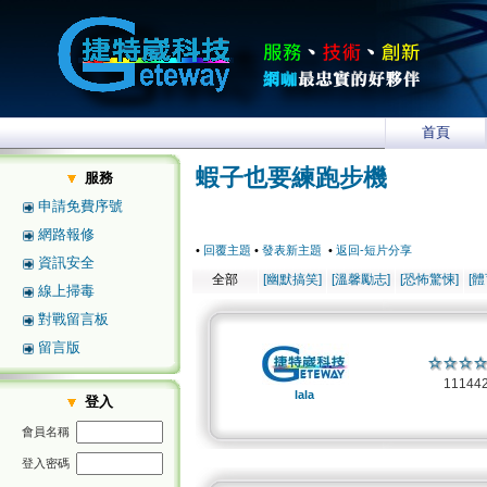
首頁
蝦子也要練跑步機
服務
申請免費序號
網路報修
•
回覆主題
•
發表新主題
•
返回-短片分享
資訊安全
全部
[幽默搞笑]
[溫馨勵志]
[恐怖驚悚]
[
線上掃毒
對戰留言板
留言版
11144
lala
登入
會員名稱
登入密碼