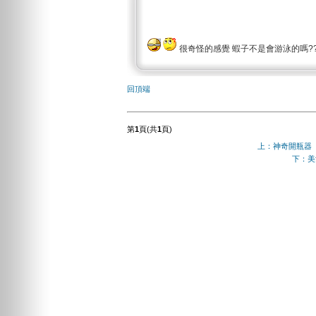
很奇怪的感覺 蝦子不是會游泳的嗎?
回頂端
第
1
頁(共
1
頁)
上：神奇開瓶器
下：美