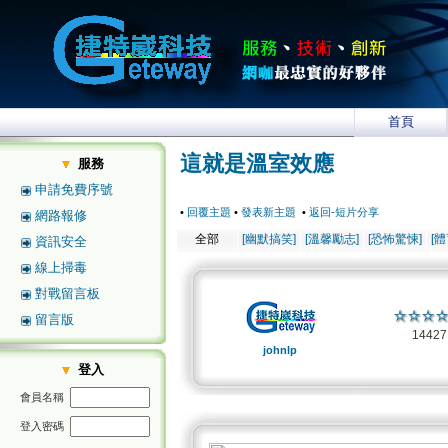
首頁
這就是溫室效應
服務
申請免費序號
•
回覆主題
•
發表新主題
•
返回-短片分享
網路報修
全部
[幽默搞笑]
[溫馨勵志]
[恐怖驚悚]
[
資訊安全
線上掃毒
對戰留言板
留言版
1442
johnlp
登入
會員名稱
登入密碼