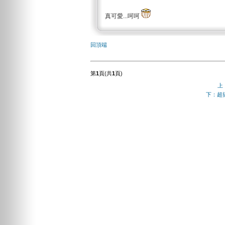
真可愛...呵呵
回頂端
第
1
頁(共
1
頁)
上
下：超