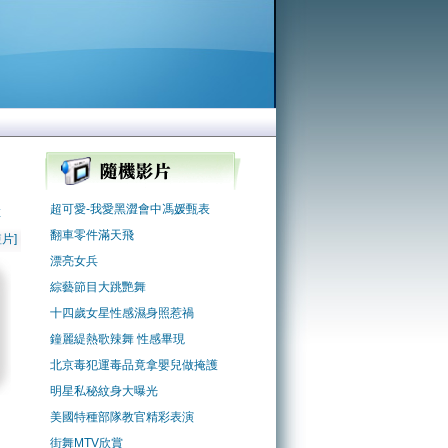
超可愛-我愛黑澀會中馮媛甄表
啦
翻車零件滿天飛
片]
漂亮女兵
綜藝節目大跳艷舞
十四歲女星性感濕身照惹禍
鐘麗緹熱歌辣舞 性感畢現
北京毒犯運毒品竟拿嬰兒做掩護
明星私秘紋身大曝光
美國特種部隊教官精彩表演
街舞MTV欣賞