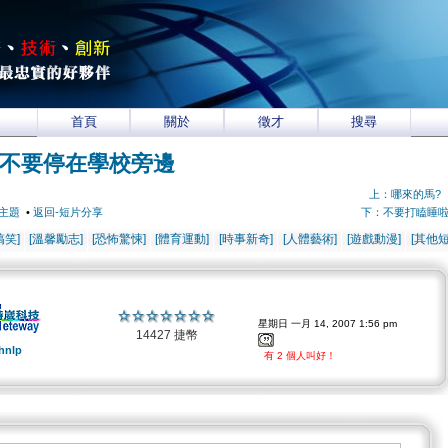
首頁
關於
徵才
搜尋
-不要停在學校旁邊
上：哪來的馬?
主題
•
返回-短片分享
下：不要打瞌睡
搞笑]
[溫馨勵志]
[恐怖驚悚]
[體育運動]
[時事新奇]
[人體藝術]
[遊戲動漫]
[其他短
星期日 一月 14, 2007 1:56 pm
14427 捷幣
hnlp
有 2 個人叫好！