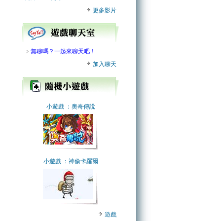
更多影片
﹥
無聊嗎？一起來聊天吧！
加入聊天
小遊戲
：奧奇傳說
小遊戲
：神偷卡羅爾
遊戲