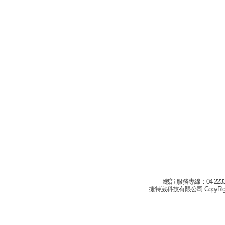
總部-服務專線：04-22332
捷特崴科技有限公司 CopyRight(c) 2