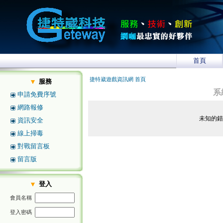
首頁
捷特崴遊戲資訊網 首頁
服務
系
申請免費序號
網路報修
未知的
資訊安全
線上掃毒
對戰留言板
留言版
登入
會員名稱
登入密碼