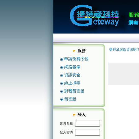
捷特崴遊戲資訊網 
服務
申請免費序號
網路報修
資訊安全
線上掃毒
對戰留言板
留言版
登入
會員名稱
登入密碼