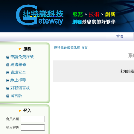
首頁
捷特崴遊戲資訊網 首頁
服務
系
申請免費序號
網路報修
未知的
資訊安全
線上掃毒
對戰留言板
留言版
登入
會員名稱
登入密碼