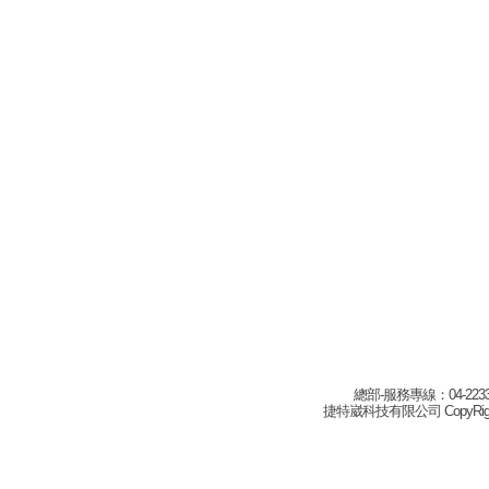
總部-服務專線：04-22332
捷特崴科技有限公司 CopyRight(c) 2