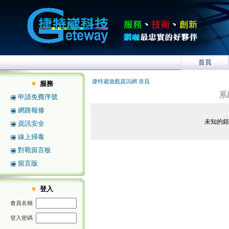
首頁
捷特崴遊戲資訊網 首頁
服務
系
申請免費序號
網路報修
未知的
資訊安全
線上掃毒
對戰留言板
留言版
登入
會員名稱
登入密碼