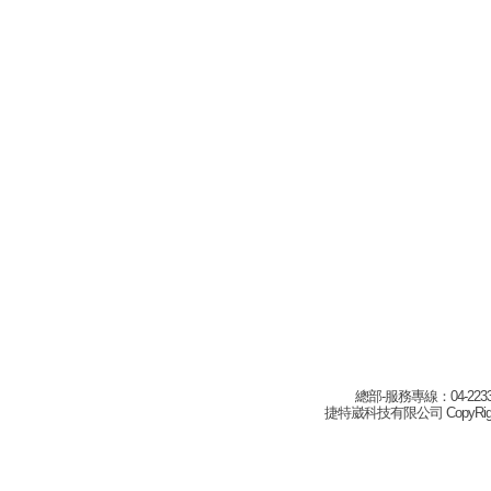
總部-服務專線：04-22332
捷特崴科技有限公司 CopyRight(c) 2