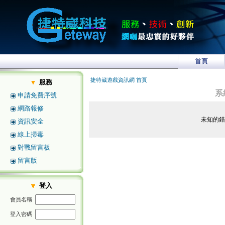
首頁
捷特崴遊戲資訊網 首頁
服務
系
申請免費序號
網路報修
未知的
資訊安全
線上掃毒
對戰留言板
留言版
登入
會員名稱
登入密碼