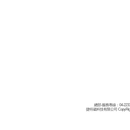
總部-服務專線：04-22332
捷特崴科技有限公司 CopyRight(c) 2