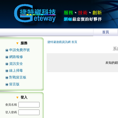
首頁
捷特崴遊戲資訊網 首頁
服務
系
申請免費序號
網路報修
未知的
資訊安全
線上掃毒
對戰留言板
留言版
登入
會員名稱
登入密碼