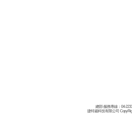
總部-服務專線：04-22332
捷特崴科技有限公司 CopyRight(c) 2