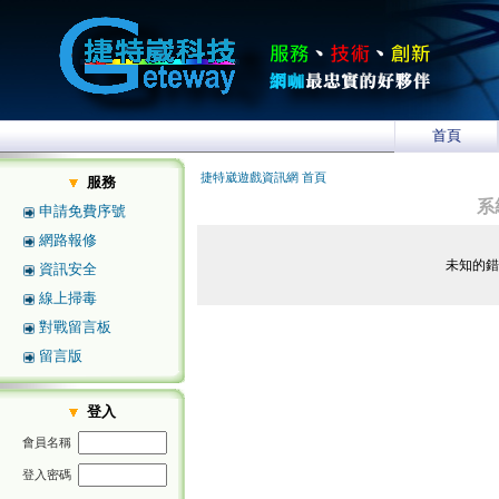
首頁
捷特崴遊戲資訊網 首頁
服務
系
申請免費序號
網路報修
未知的
資訊安全
線上掃毒
對戰留言板
留言版
登入
會員名稱
登入密碼