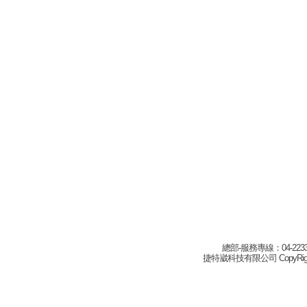
總部-服務專線：04-22332
捷特崴科技有限公司 CopyRight(c) 2