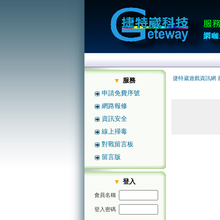
捷特崴遊戲資訊網 
服務
申請免費序號
網路報修
資訊安全
線上掃毒
對戰留言板
留言版
登入
會員名稱
登入密碼