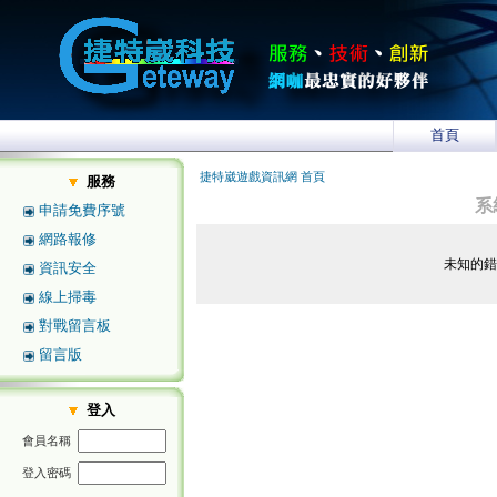
首頁
捷特崴遊戲資訊網 首頁
服務
系
申請免費序號
網路報修
未知的
資訊安全
線上掃毒
對戰留言板
留言版
登入
會員名稱
登入密碼