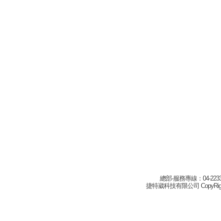
總部-服務專線：04-22332
捷特崴科技有限公司 CopyRight(c) 2