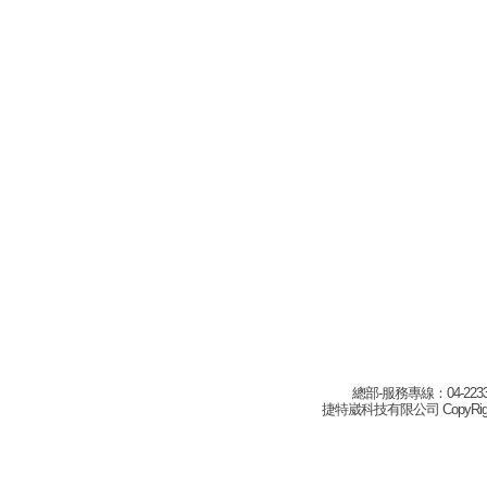
總部-服務專線：04-22332
捷特崴科技有限公司 CopyRight(c) 2