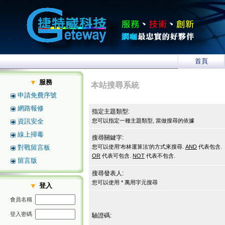
首頁
服務
本站搜尋系統
申請免費序號
網路報修
指定主題類型:
資訊安全
您可以指定一種主題類型, 當做搜尋的依據
線上掃毒
搜尋關鍵字:
對戰留言板
您可以使用'布林運算法'的方式來搜尋.
AND
代表包含.
OR
代表可包含.
NOT
代表不包含.
留言版
搜尋發表人:
您可以使用 * 萬用字元搜尋
登入
會員名稱
登入密碼
驗證碼: