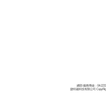
總部-服務專線：04-22332
捷特崴科技有限公司 CopyRight(c) 2