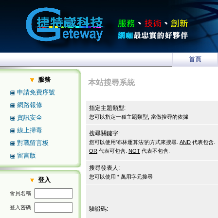
首頁
服務
本站搜尋系統
申請免費序號
網路報修
指定主題類型:
資訊安全
您可以指定一種主題類型, 當做搜尋的依據
線上掃毒
搜尋關鍵字:
對戰留言板
您可以使用'布林運算法'的方式來搜尋.
AND
代表包含.
OR
代表可包含.
NOT
代表不包含.
留言版
搜尋發表人:
您可以使用 * 萬用字元搜尋
登入
會員名稱
登入密碼
驗證碼: