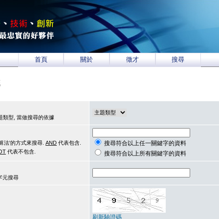
首頁
關於
徵才
搜尋
統
類型, 當做搜尋的依據
算法'的方式來搜尋.
AND
代表包含.
搜尋符合以上任一關鍵字的資料
OT
代表不包含.
搜尋符合以上所有關鍵字的資料
用字元搜尋
刷新驗證碼