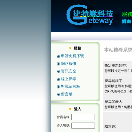
服務
本站搜尋系
申請免費序號
網路報修
指定主題類型:
資訊安全
您可以指定一種主題
線上掃毒
搜尋關鍵字:
對戰留言板
您可以使用'布林運
OR
代表可包含.
N
留言版
搜尋發表人:
您可以使用 * 萬
登入
會員名稱
登入密碼
驗證碼: