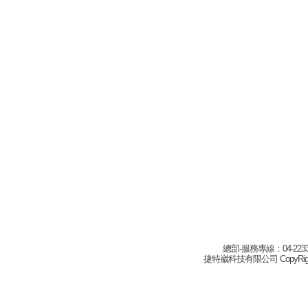
總部-服務專線：04-22332
捷特崴科技有限公司 CopyRight(c) 2