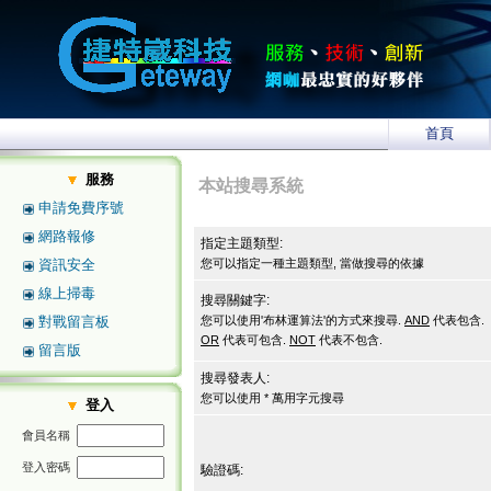
首頁
服務
本站搜尋系統
申請免費序號
網路報修
指定主題類型:
資訊安全
您可以指定一種主題類型, 當做搜尋的依據
線上掃毒
搜尋關鍵字:
對戰留言板
您可以使用'布林運算法'的方式來搜尋.
AND
代表包含.
OR
代表可包含.
NOT
代表不包含.
留言版
搜尋發表人:
您可以使用 * 萬用字元搜尋
登入
會員名稱
登入密碼
驗證碼: