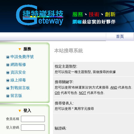
首頁
服務
本站搜尋系統
申請免費序號
網路報修
指定主題類型:
資訊安全
您可以指定一種主題類型, 當做搜尋的依據
線上掃毒
搜尋關鍵字:
對戰留言板
您可以使用'布林運算法'的方式來搜尋.
AND
代表包含.
OR
代表可包含.
NOT
代表不包含.
留言版
搜尋發表人:
您可以使用 * 萬用字元搜尋
登入
會員名稱
登入密碼
驗證碼: