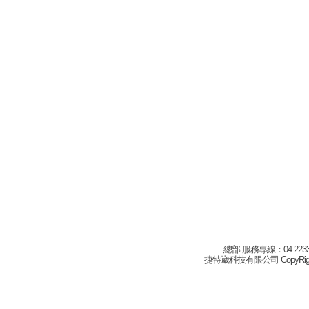
總部-服務專線：04-22332
捷特崴科技有限公司 CopyRight(c) 2