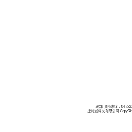
總部-服務專線：04-22332
捷特崴科技有限公司 CopyRight(c) 2