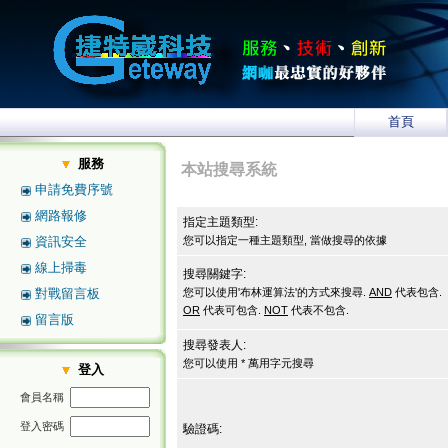
首頁
服務
本站搜尋系統
申請免費序號
網路報修
指定主題類型:
資訊安全
您可以指定一種主題類型, 當做搜尋的依據
線上掃毒
搜尋關鍵字:
對戰留言板
您可以使用'布林運算法'的方式來搜尋.
AND
代表包含.
OR
代表可包含.
NOT
代表不包含.
留言版
搜尋發表人:
您可以使用 * 萬用字元搜尋
登入
會員名稱
登入密碼
驗證碼: