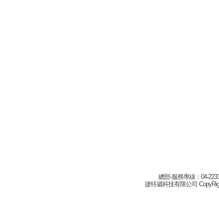
總部-服務專線：04-22332
捷特崴科技有限公司 CopyRight(c) 2