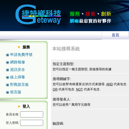
首頁
服務
本站搜尋系統
申請免費序號
網路報修
指定主題類型:
資訊安全
您可以指定一種主題類型, 當做搜尋的依據
線上掃毒
搜尋關鍵字:
對戰留言板
您可以使用'布林運算法'的方式來搜尋.
AND
代表包含.
OR
代表可包含.
NOT
代表不包含.
留言版
搜尋發表人:
您可以使用 * 萬用字元搜尋
登入
會員名稱
登入密碼
驗證碼: