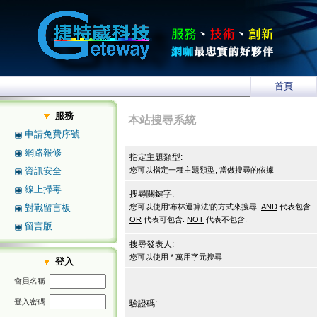
首頁
服務
本站搜尋系統
申請免費序號
網路報修
指定主題類型:
資訊安全
您可以指定一種主題類型, 當做搜尋的依據
線上掃毒
搜尋關鍵字:
對戰留言板
您可以使用'布林運算法'的方式來搜尋.
AND
代表包含.
OR
代表可包含.
NOT
代表不包含.
留言版
搜尋發表人:
您可以使用 * 萬用字元搜尋
登入
會員名稱
登入密碼
驗證碼: