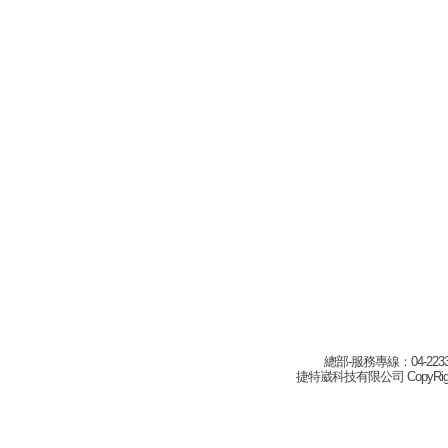
總部-服務專線：04-22332
捷特崴科技有限公司 CopyRight(c) 2