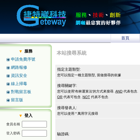
首頁
服務
本站搜尋系統
申請免費序號
網路報修
指定主題類型:
資訊安全
您可以指定一種主題類型, 當做搜尋的依據
線上掃毒
搜尋關鍵字:
對戰留言板
您可以使用'布林運算法'的方式來搜尋.
AND
代表包含.
OR
代表可包含.
NOT
代表不包含.
留言版
搜尋發表人:
您可以使用 * 萬用字元搜尋
登入
會員名稱
登入密碼
驗證碼: