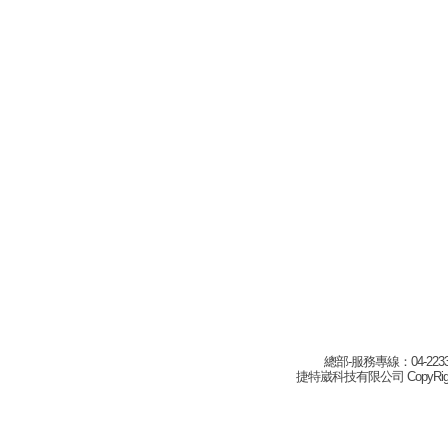
總部-服務專線：04-22332
捷特崴科技有限公司 CopyRight(c) 2